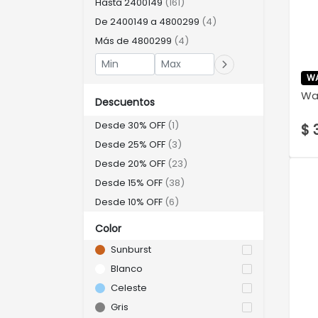
Hasta 2400149
(161)
ARTESIA
De 2400149 a 4800299
(4)
WARWICK
Más de 4800299
(4)
SQUIER
STAGG
W
SX
Wa
Descuentos
WASHBURN
Desde 30% OFF
(1)
$ 
OVATION
Desde 25% OFF
(3)
FENDER
Desde 20% OFF
(23)
FONSECA
Desde 15% OFF
(38)
LA ALPUJARRA
Desde 10% OFF
(6)
CHERUB
SABIAN
Color
SONOR
Sunburst
DIXON
Blanco
BEHRINGER
Celeste
NUX
Gris