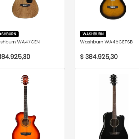
VER DETALLE
VER DETALLE
ASHBURN
WASHBURN
shburn WA47CEN
Washburn WA45CETSB
384.925,30
$ 384.925,30