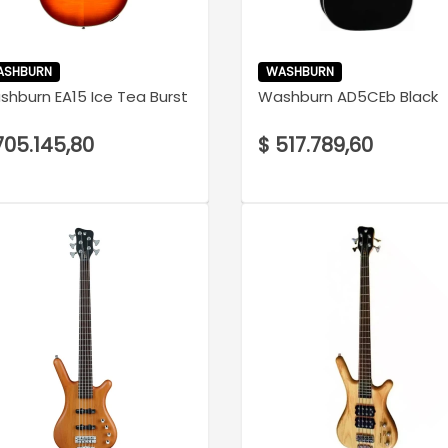
VER DETALLE
VER DETALLE
ASHBURN
WASHBURN
hburn EA15 Ice Tea Burst
Washburn AD5CEb Black
705.145,80
$ 517.789,60
VER DETALLE
VER DETALLE