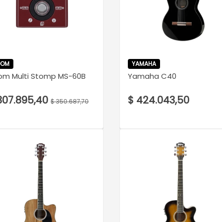
VER DETALLE
VER DETALLE
OOM
YAMAHA
om Multi Stomp MS-60B
Yamaha C40
307.895,40
$ 424.043,50
$ 350.687,70