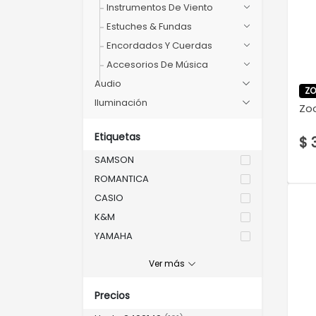
Instrumentos De Viento
Estuches & Fundas
Encordados Y Cuerdas
Accesorios De Música
Audio
Z
Iluminación
Zo
Etiquetas
$ 
SAMSON
ROMANTICA
CASIO
K&M
YAMAHA
NOVATION
Ver más
KORG
KURZWEIL
Precios
MEDELI