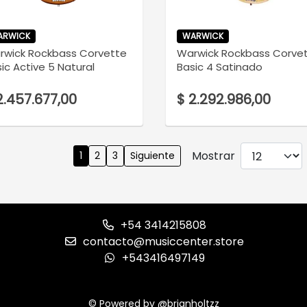
ARWICK
WARWICK
rwick Rockbass Corvette
Warwick Rockbass Corve
ic Active 5 Natural
Basic 4 Satinado
2.457.677,00
$ 2.292.986,00
Mostrar
1
2
3
Siguiente
+54 3414215808
contacto@musiccenter.store
+543416497149
© Powered by @brianholtzz