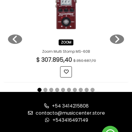
ZOOM
Zoom Multi Stomp MS-60B
$ 307.895,40
$ 350.687,70
+54 3414215808
contacto@musiccenter.store
+543416497149