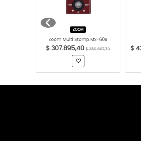
ZOOM
 Corvette
Zoom Multi Stomp MS-60B
atural
$ 307.895,40
$ 4
$ 350.687,70