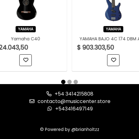
YAMAHA
YAMAHA
Yamaha C40
YAMAHA BAJO 4C 174 DBM 
24.043,50
$ 903.303,50
+54 3414215808
contacto@musiccenter.store
+543416497149
© Powered by @brianholtzz