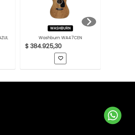
WASHBURN
AZUL
Washburn WA47CEN
Washb
$ 384.925,30
$ 384.92