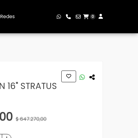
Redes
0
AN 16" STRATUS
,00
$ 647.270,00