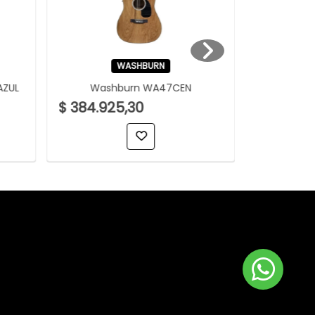
WASHBURN
AZUL
Washburn WA47CEN
Washb
$ 384.925,30
$ 384.92