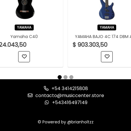
YAMAHA
YAMAHA
Yamaha C40
YAMAHA BAJO 4C 174 DBM 
24.043,50
$ 903.303,50
+54 3414215808
contacto@musiccenter.store
+543416497149
© Powered by @brianholtzz