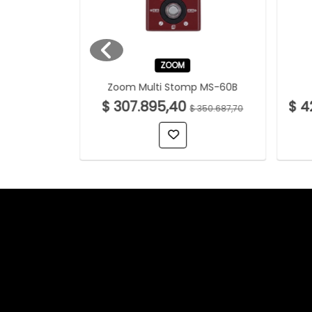
ZOOM
 Corvette
Zoom Multi Stomp MS-60B
atural
$ 307.895,40
$ 4
$ 350.687,70