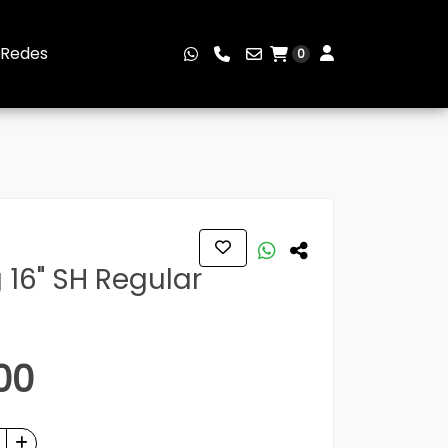
Redes
0
g 16" SH Regular
00