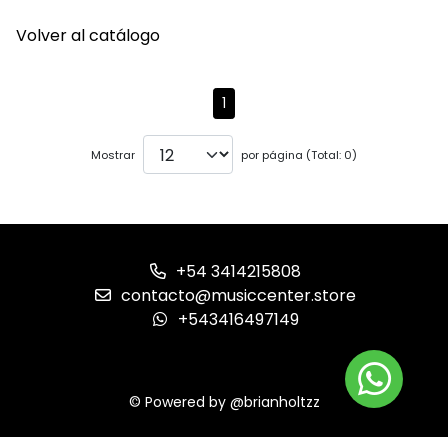
Volver al catálogo
1
Mostrar
por página (Total: 0)
+54 3414215808
contacto@musiccenter.store
+543416497149
© Powered by @brianholtzz