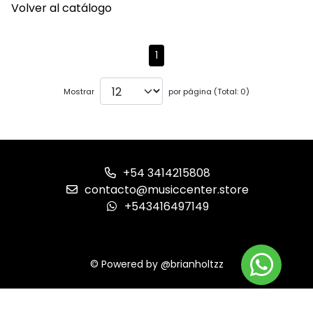
Volver al catálogo
1
Mostrar
por página (Total: 0)
+54 3414215808
contacto@musiccenter.store
+543416497149
© Powered by @brianholtzz