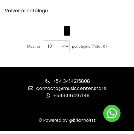
Volver al catálogo
1
Mostrar
por página (Total: 0)
+54 3414215808
contacto@musiccenter.store
+543416497149
© Powered by @brianholtzz